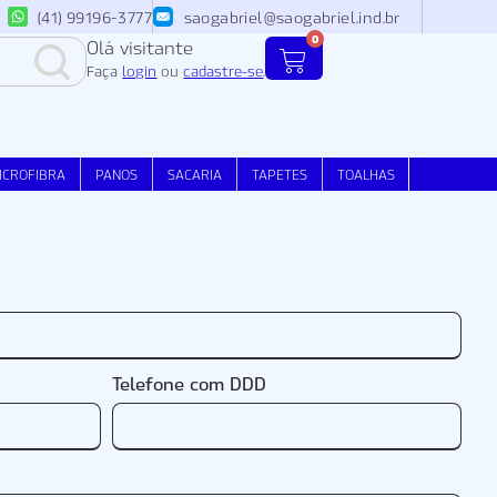
(41) 99196-3777
saogabriel@saogabriel.ind.br
0
Olá visitante
Faça
login
ou
cadastre-se
.
ICROFIBRA
PANOS
SACARIA
TAPETES
TOALHAS
Telefone com DDD