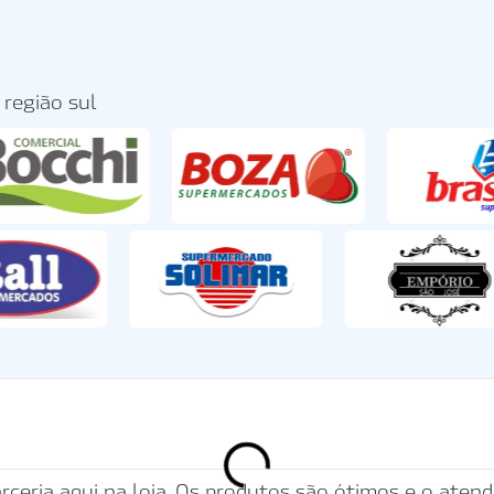
região sul
arceria aqui na loja. Os produtos são ótimos e o at