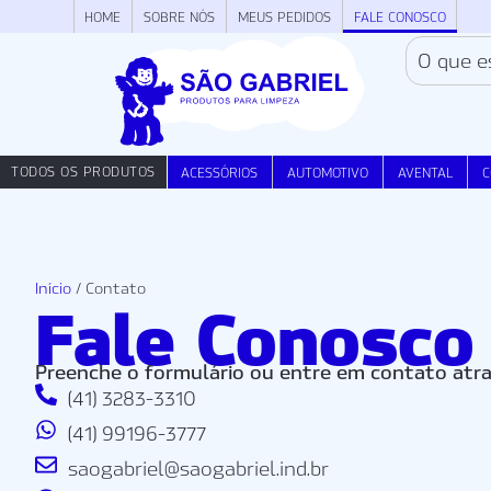
HOME
SOBRE NÓS
MEUS PEDIDOS
FALE CONOSCO
TODOS OS PRODUTOS
ACESSÓRIOS
AUTOMOTIVO
AVENTAL
C
Início
/ Contato
Fale Conosco
Preenche o formulário ou entre em contato atrav
(41) 3283-3310
(41) 99196-3777
saogabriel@saogabriel.ind.br