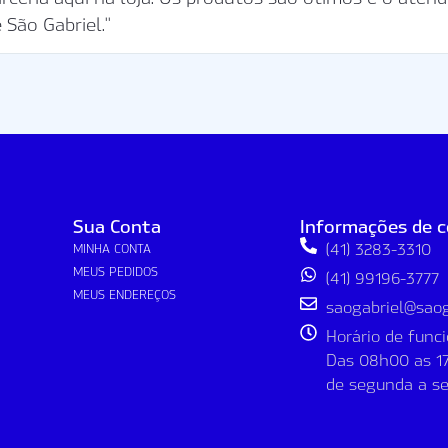
 São Gabriel."
Sua Conta
Informações de 
(41) 3283-3310
MINHA CONTA
MEUS PEDIDOS
(41) 99196-3777
MEUS ENDEREÇOS
saogabriel@saoga
Horário de fun
Das 08h00 as 1
de segunda a se