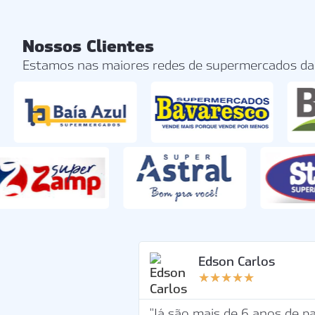
Nossos Clientes
Estamos nas maiores redes de supermercados da 
Edson Carlos
★
★
★
★
★
"Já são mais de 6 anos de p