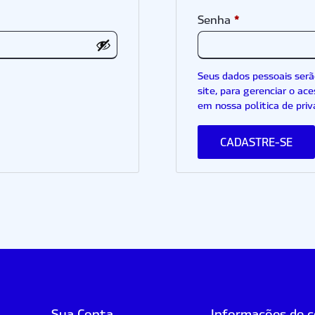
*
Senha
Seus dados pessoais serã
site, para gerenciar o ac
em nossa
política de pri
CADASTRE-SE
Sua Conta
Informações de 