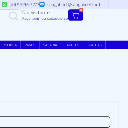
(41) 99196-3777
saogabriel@saogabriel.ind.br
0
Olá visitante
Faça
login
ou
cadastre-se
.
ICROFIBRA
PANOS
SACARIA
TAPETES
TOALHAS