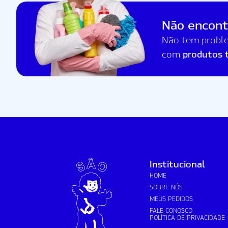
Não encont
Não tem proble
produtos 
com
Institucional
HOME
SOBRE NÓS
MEUS PEDIDOS
FALE CONOSCO
POLÍTICA DE PRIVACIDADE