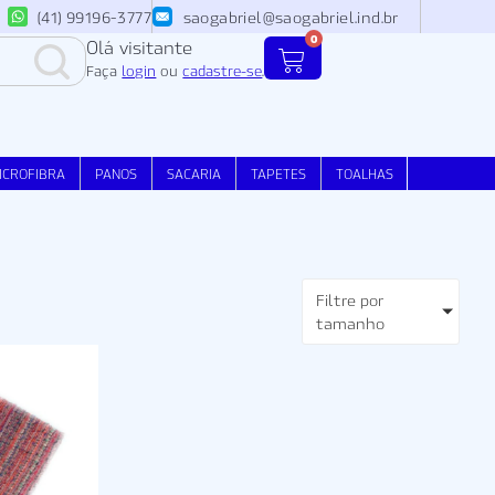
(41) 99196-3777
saogabriel@saogabriel.ind.br
0
Olá visitante
Faça
login
ou
cadastre-se
.
ICROFIBRA
PANOS
SACARIA
TAPETES
TOALHAS
Filtre por
tamanho