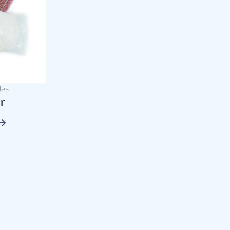
des
r