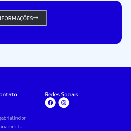
INFORMAÇÕES
contato
Redes Sociais
briel.ind.br
cionamento