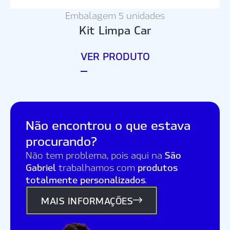
Embalagem 5 unidades
Kit Limpa Car
VER PRODUTO
Não encontrou o que estava
procurando?
São
Não tem problema, pois aqui na
Gabriel
produtos
trabalhamos com
totalmente personalizados
.
MAIS INFORMAÇÕES