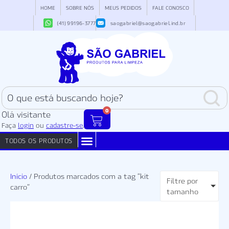
HOME
SOBRE NÓS
MEUS PEDIDOS
FALE CONOSCO
(41) 99196-3777
saogabriel@saogabriel.ind.br
0
Olá visitante
Faça
login
ou
cadastre-se
.
TODOS OS PRODUTOS
COADORES PARA CAFÉ
ESPONJAS DE AÇO
FILTROS PERMANENTES
Início
/ Produtos marcados com a tag “kit
Filtre por
carro”
tamanho