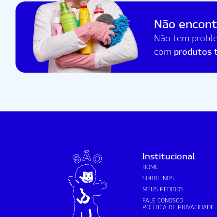
Não encont
Não tem proble
produtos 
com
Institucional
HOME
SOBRE NÓS
MEUS PEDIDOS
FALE CONOSCO
POLÍTICA DE PRIVACIDADE