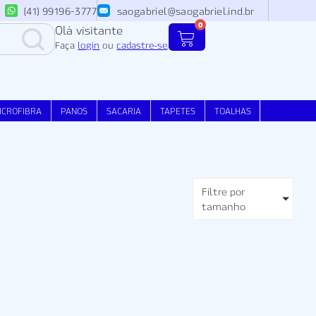
(41) 99196-3777
saogabriel@saogabriel.ind.br
0
Olá visitante
Faça
login
ou
cadastre-se
.
ICROFIBRA
PANOS
SACARIA
TAPETES
TOALHAS
Filtre por
tamanho