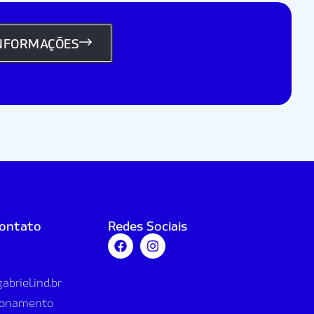
INFORMAÇÕES
contato
Redes Sociais
briel.ind.br
cionamento