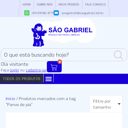
HOME
SOBRE NÓS
MEUS PEDIDOS
FALE CONOSCO
(41) 99196-3777
saogabriel@saogabriel.ind.br
0
Olá visitante
Faça
login
ou
cadastre-se
.
TODOS OS PRODUTOS
COADORES PARA CAFÉ
ESPONJAS DE AÇO
FILTROS PERMANENTES
Início
/ Produtos marcados com a tag
Filtre por
“Panos de pia”
tamanho