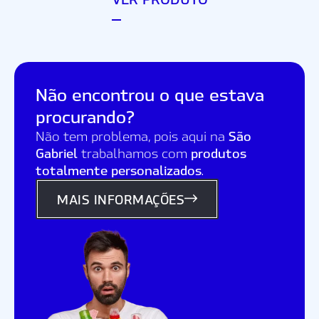
Não encontrou o que estava
procurando?
São
Não tem problema, pois aqui na
Gabriel
produtos
trabalhamos com
totalmente personalizados
.
MAIS INFORMAÇÕES