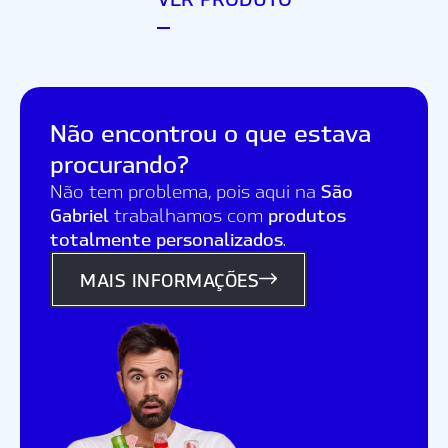
Não encontrou o que estava
procurando?
São
Não tem problema, pois aqui na
Gabriel
produtos
trabalhamos com
totalmente personalizados
.
MAIS INFORMAÇÕES