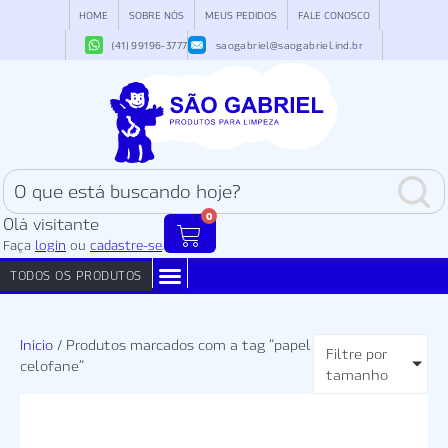
HOME
SOBRE NÓS
MEUS PEDIDOS
FALE CONOSCO
(41) 99196-3777
saogabriel@saogabriel.ind.br
0
Olá visitante
Faça
login
ou
cadastre-se
.
TODOS OS PRODUTOS
COADORES PARA CAFÉ
ESPONJAS DE AÇO
FILTROS PERMANENTES
Início
/ Produtos marcados com a tag “papel
Filtre por
celofane”
tamanho