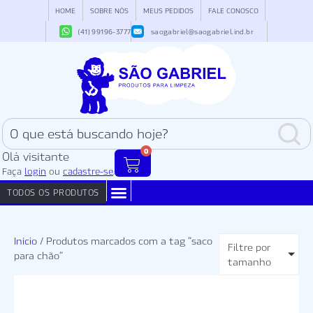
HOME
SOBRE NÓS
MEUS PEDIDOS
FALE CONOSCO
(41) 99196-3777
saogabriel@saogabriel.ind.br
0
Olá visitante
Faça
login
ou
cadastre-se
.
TODOS OS PRODUTOS
Início
/ Produtos marcados com a tag “saco
Filtre por
para chão”
tamanho