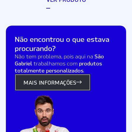
Não encontrou o que estava
procurando?
São
Não tem problema, pois aqui na
Gabriel
produtos
trabalhamos com
totalmente personalizados
.
MAIS INFORMAÇÕES